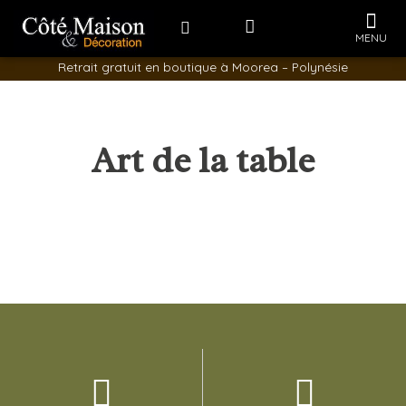
Rechercher
Me
Aller
au
ARTS DE LA TABLE
LINGE DE MAISO
BOUGIES & PARFUMS
MENU
contenu
Retrait gratuit en boutique à Moorea – Polynésie
Art de la table