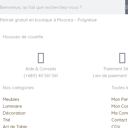
Aller
Rechercher
au
contenu
Retrait gratuit en boutique à Moorea – Polynésie
Housses de couette
Aide & Conseils
Paiement Sé
(+689) 40 561 561
Lien de paiement
Nos catégories
Toutes 
Meubles
Mon Pan
Luminaire
Mon Co
Décoration
Ma Com
Thé
Contact
Art de Table
CGV