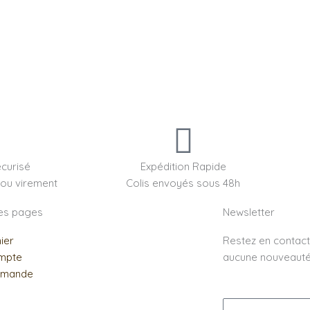
Rechercher
curisé
Expédition Rapide
 ou virement
Colis envoyés sous 48h
les pages
Newsletter
ier
Restez en contac
mpte
aucune nouveauté 
mande