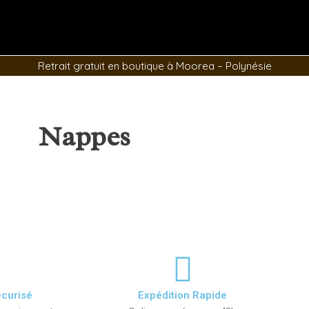
er
Retrait gratuit en boutique à Moorea – Polynésie
Nappes
curisé
Expédition Rapide