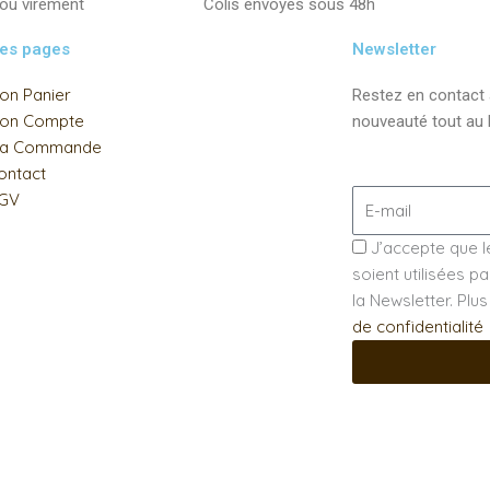
 ou virement
Colis envoyés sous 48h
les pages
Newsletter
on Panier
Restez en contact
on Compte
nouveauté tout au l
a Commande
ontact
GV
J’accepte que l
soient utilisées 
la Newsletter. Plu
de confidentialité
!