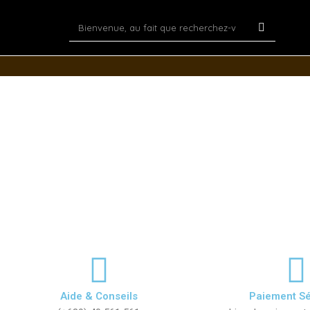
Recherch
Aller
Rechercher
au
contenu
Aide & Conseils
Paiement Sé