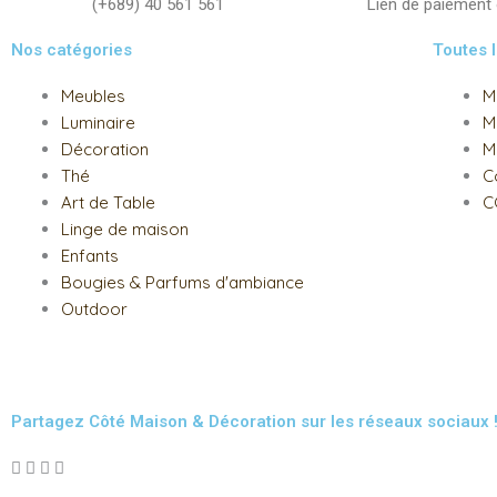
(+689) 40 561 561
Lien de paiement
Nos catégories
Toutes 
Meubles
M
Luminaire
M
Décoration
M
Thé
C
Art de Table
C
Linge de maison
Enfants
Bougies & Parfums d'ambiance
Outdoor
Partagez Côté Maison & Décoration sur les réseaux sociaux 